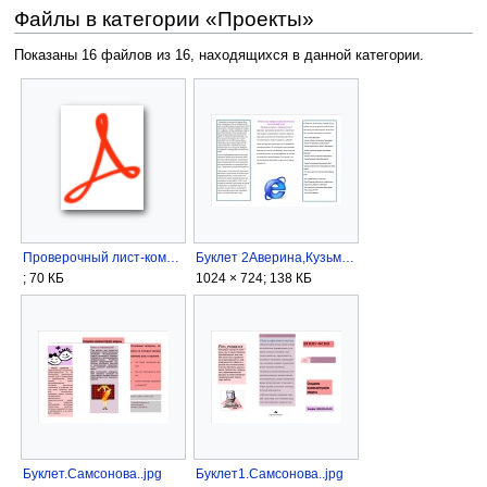
Файлы в категории «Проекты»
Показаны 16 файлов из 16, находящихся в данной категории.
Проверочный лист-компьютерная графика СБР.pdf
Буклет 2Аверина,Кузьминых,Савицкого.jpg
; 70 КБ
1024 × 724; 138 КБ
Буклет.Самсонова..jpg
Буклет1.Самсонова..jpg