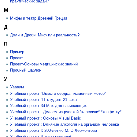
практических задач?
М
Мифы и театр Древней Греции
Д
Доли и Дроби. Миф или реальность?
П
Пример
Проект
Проект-Основы медицинских знаний
Пробный шаблон
У
Уаавуы
Учебный проект "Вместо сердца пламенный мотор"
Учебный проект "IT студент 21 века"
Учебный проект 3d Max для начинающих
Учебный проект : Делаем из русской *классики* *конфетку*
Учебный проект : Основы Visual Basic
Учебный проект : Влияние алкоголя на организм человека
Учебный проект К 200-летию М.Ю.Лермонтова
Учебный проект В мире моделей