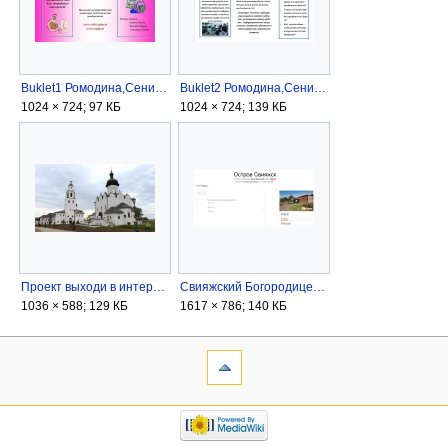
Buklet1 Ромодина,Сенина,Буйских.jpg
Buklet2 Ромодина,Сенина,Буйских.jpg
1024 × 724; 97 КБ
1024 × 724; 139 КБ
Проект выходи в интернет, команда брауздети,Собор Успения Пресвятой Богородицы.jpg
Свияжский Богородице-Успенский мужской монастырь.jpg
1036 × 588; 129 КБ
1617 × 786; 140 КБ