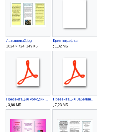
Латышева2.jpg
Криптограф.rar
1024 × 724; 149 КБ
; 1,02 МБ
Презентация Ромодина,Сенина,Буйских.pdf
Презентация Забелина.pdf
; 3,86 МБ
; 7,23 МБ