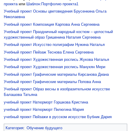
проекта
или
Шаблон:Портфолио проекта1
Учебный проект Основы цветоведения
Брусенкина Ольга
Николаевна
Учебный проект Композиция
Карпова Анна Сергеевна
Учебный проект Праздничный народный костюм – целостный
художественный образ
Гришенина Наталия Сергеевна
Учебный проект Искусство полиграфии
Нужина Наталья
Учебный проект Пейзаж
Теснова Елена Сергеевна
Учебный проект Художественная роспись
Жукова Наталья
Учебный проект Художественная роспись
Манукян Мери
Учебный проект Графические материалы
Кирсанова Диана
Учебный проект Графические материалы
Попова Анна
Учебный проект Образ весны в изобразительном искусстве
Балашова Татьяна
учебный проект Натюрморт
Горшкова Кристина
учебный проект Натюрморт
Пилюгина Мария
учебный проект Пейзажи в русском искусстве
Бубник Дария
Категория
:
Обучение будущего