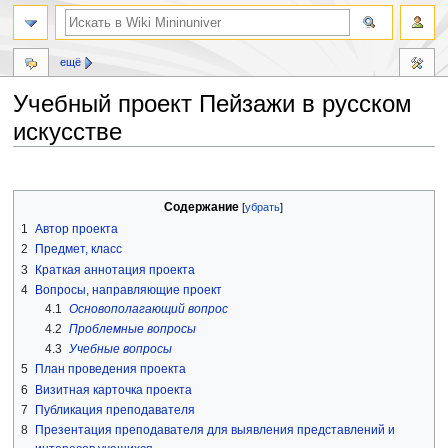
ещё
Учебный проект Пейзажи в русском
искусстве
Перейти
Перейти
к
к
Содержание
навигации
поиску
1
Автор проекта
2
Предмет, класс
3
Краткая аннотация проекта
4
Вопросы, направляющие проект
4.1
Основополагающий вопрос
4.2
Проблемные вопросы
4.3
Учебные вопросы
5
План проведения проекта
6
Визитная карточка проекта
7
Публикация преподавателя
8
Презентация преподавателя для выявления представлений и