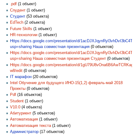
.pdf
‏‎ (1 объект)
Cnудент
‏‎ (1 объект)
Cтудент
‏‎ (53 объекта)
EdTech
‏‎ (2 объекта)
Future Skills
‏‎ (1 объект)
HR-технологии
‏‎ (1 объект)
Https://docs.google.com/presentation/d/1acDJXJqynRyl3vhDvI3bC4
usp=sharing Наша совместная презентация
‏‎ (0 объектов)
Https://docs.google.com/presentation/d/1acDJXJqynRyl3vhDvI3bC4
usp=sharing Наша совместная презентация Студент
‏‎ (0 объектов)
Https://docs.google.com/presentation/d/1gU79U8vOna6B6AwTCRK
w8/edit
‏‎ (0 объектов)
IT марафон
‏‎ (20 объектов)
Intel Обучение для будущего ИНО-15(1,2) февраль-май 2018
Проекты
‏‎ (0 объектов)
Pdf
‏‎ (16 объектов)
Student
‏‎ (1 объект)
V10.0
‏‎ (4 объекта)
Абитуриент
‏‎ (5 объектов)
Автоматизация
‏‎ (1 объект)
Автоматизация текста
‏‎ (1 объект)
Администратор
‏‎ (17 объектов)