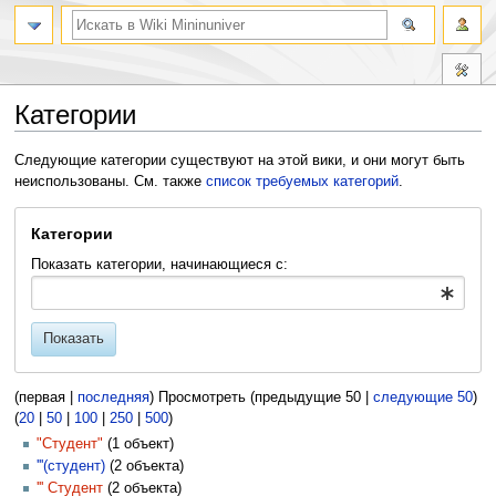
Категории
Перейти
Перейти
Следующие категории существуют на этой вики, и они могут быть
к
к
неиспользованы. См. также
список требуемых категорий
.
навигации
поиску
Категории
Показать категории, начинающиеся с:
Показать
(первая |
последняя
) Просмотреть (предыдущие 50 |
следующие 50
)
(
20
|
50
|
100
|
250
|
500
)
"Студент"
‏‎ (1 объект)
'''(студент)
‏‎ (2 объекта)
''' Студент
‏‎ (2 объекта)