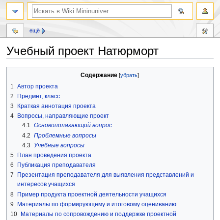
ещё
Учебный проект Натюрморт
Перейти
Перейти
Содержание
к
к
1
Автор проекта
навигации
поиску
2
Предмет, класс
3
Краткая аннотация проекта
4
Вопросы, направляющие проект
4.1
Основополагающий вопрос
4.2
Проблемные вопросы
4.3
Учебные вопросы
5
План проведения проекта
6
Публикация преподавателя
7
Презентация преподавателя для выявления представлений и
интересов учащихся
8
Пример продукта проектной деятельности учащихся
9
Материалы по формирующему и итоговому оцениванию
10
Материалы по сопровождению и поддержке проектной