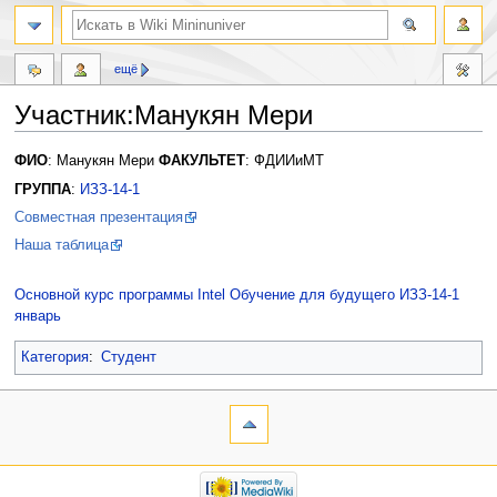
ещё
Участник:Манукян Мери
Перейти
Перейти
ФИО
: Манукян Мери
ФАКУЛЬТЕТ
: ФДИИиМТ
к
к
ГРУППА
:
ИЗЗ-14-1
навигации
поиску
Совместная презентация
Наша таблица
Основной курс программы Intel Обучение для будущего ИЗЗ-14-1
январь
Категория
:
Студент