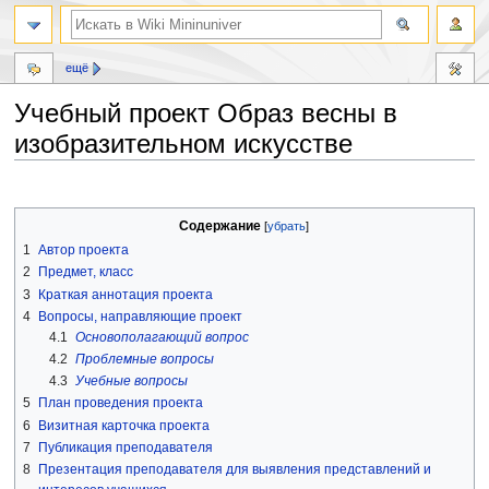
ещё
Учебный проект Образ весны в
изобразительном искусстве
Перейти
Перейти
к
к
Содержание
навигации
поиску
1
Автор проекта
2
Предмет, класс
3
Краткая аннотация проекта
4
Вопросы, направляющие проект
4.1
Основополагающий вопрос
4.2
Проблемные вопросы
4.3
Учебные вопросы
5
План проведения проекта
6
Визитная карточка проекта
7
Публикация преподавателя
8
Презентация преподавателя для выявления представлений и