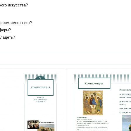
ного искусства?
 форм имеет цвет?
 форм?
владеть?