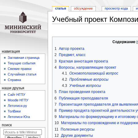
статья
обсуждение
просмотр кода
и
Учебный проект Композ
Перейти
Перейти
к
к
Содержание
навигации
поиску
1
Автор проекта
навигация
2
Предмет, класс
Заглавная страница
3
Краткая аннотация проекта
Текущие события
4
Вопросы, направляющие проект
Свежие правки
4.1
Основополагающий вопрос
Случайная статья
4.2
Проблемные вопросы
Справка
4.3
Учебные вопросы
наши друзья
5
План проведения проекта
Cайт НГПУ
6
Публикация преподавателя
Moodle НГПУ
7
Презентация преподавателя для выявления
Летописи.ру
8
Пример продукта проектной деятельности 
ТолВики
9
Материалы по формирующему и итоговому 
Летописи Юга
10
Материалы по сопровождению и поддержке
поиск
11
Полезные ресурсы
12
Другие документы