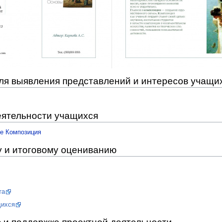
ля выявления представлений и интересов учащи
еятельности учащихся
те Композиция
и итоговому оцениванию
та
щихся