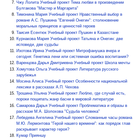
Чжу Лолита
Учебный проект Тема любви в произведении
Булгакова "Мастер и Маргарита"
Тимонина Мария
Учебный проект Нравственный выбор в
романе А.С. Пушкина "Евгений Онегин": столкновение
моральных принципов и ценностей героев
Таисия Есентюк
Учебный проект Пушкин в Казахстане
Курнакова Мария
Учебный проект Татьяна и Онегин: две
исповеди, две судьбы
Изотова Ирина
Учебный проект Митрофанушка вчера и
сегодня: Генетика лени или системная ошибка воспитания?
Варенцова Дарья Дмитриевна
Учебный проект Школа мечты
Хомутова Ольга
Учебный проект Литература русского
зарубежья
Мосина Алиса
Учебный проект Особенности национальной
лексики в рассказах А.П. Чехова
Трошина Ульяна
Учебный проект Люблю, где случай есть,
пороки пощипать:жанр басни в мировой литературе
Самарова Дарья
Учебный проект Проблематика и образы в
рассказе М.А. Шолохова "Судьба человека"
Лебедева Ангелина
Учебный проект Сломанные часы романа
М.Ю. Лермонтова "Герой нашего времени": как порядок глав
раскрывает характер героя?
Кумар Прияншу