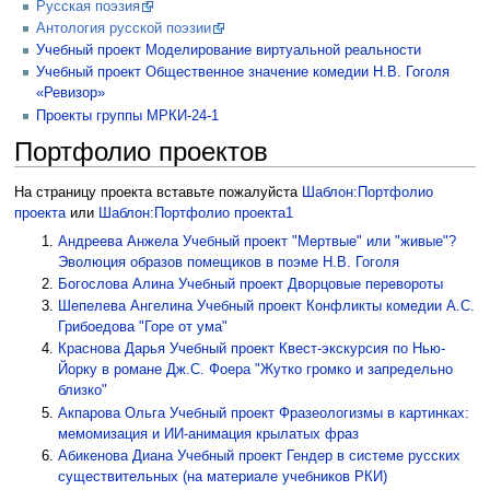
Русская поэзия
Антология русской поэзии
Учебный проект Моделирование виртуальной реальности
Учебный проект Общественное значение комедии Н.В. Гоголя
«Ревизор»
Проекты группы МРКИ-24-1
Портфолио проектов
На страницу проекта вставьте пожалуйста
Шаблон:Портфолио
проекта
или
Шаблон:Портфолио проекта1
Андреева Анжела
Учебный проект "Мертвые" или "живые"?
Эволюция образов помещиков в поэме Н.В. Гоголя
Богослова Алина
Учебный проект Дворцовые перевороты
Шепелева Ангелина
Учебный проект Конфликты комедии А.С.
Грибоедова "Горе от ума"
Краснова Дарья
Учебный проект Квест-экскурсия по Нью-
Йорку в романе Дж.С. Фоера "Жутко громко и запредельно
близко"
Акпарова Ольга
Учебный проект Фразеологизмы в картинках:
мемомизация и ИИ-анимация крылатых фраз
Абикенова Диана
Учебный проект Гендер в системе русских
существительных (на материале учебников РКИ)