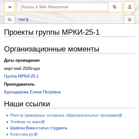
ещё
Проекты группы МРКИ-25-1
Перейти
Перейти
Организационные моменты
к
к
навигации
поиску
Даты проведения
март-май 2026года
Группа МРКИ-25-1
Преподаватель
Круподерова Елена Петровна
Наши ссылки
Реестр примерных основных образовательных программ
Учебник по вики
Шаблон:Вики-статья студента
Классика.ру