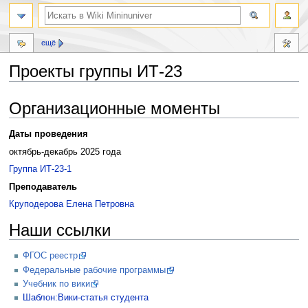
ещё
Проекты группы ИТ-23
Перейти
Перейти
Организационные моменты
к
к
навигации
поиску
Даты проведения
октябрь-декабрь 2025 года
Группа ИТ-23-1
Преподаватель
Круподерова Елена Петровна
Наши ссылки
ФГОС реестр
Федеральные рабочие программы
Учебник по вики
Шаблон:Вики-статья студента