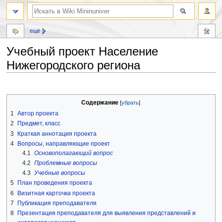
ещё
Учебный проект Население
Нижегородского региона
Перейти
Перейти
к
к
Содержание
навигации
поиску
1
Автор проекта
2
Предмет, класс
3
Краткая аннотация проекта
4
Вопросы, направляющие проект
4.1
Основополагающий вопрос
4.2
Проблемные вопросы
4.3
Учебные вопросы
5
План проведения проекта
6
Визитная карточка проекта
7
Публикация преподавателя
8
Презентация преподавателя для выявления представлений и