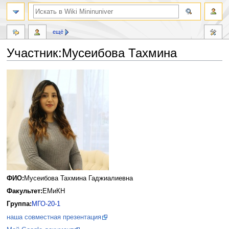
ещё
Участник:Мусеибова Тахмина
Перейти
Перейти
к
к
навигации
поиску
ФИО:
Мусеибова Тахмина Гаджиалиевна
Факультет:
ЕМиКН
Группа:
МГО-20-1
наша совместная презентация