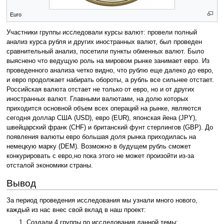
Euro
Участники группы исследовали курсы валют: провели полный
анализ курса рубля и других иностранных валют, был проведен
сравнительный анализ, посетили пункты обменных валют. Было
выяснено что ведущую роль на мировом рынке занимает евро. Из
проведенного анализа четко видно, что рублю еще далеко до евро,
и евро продолжает набирать обороты, а рубль все сильнее отстает.
Российская валюта отстает не только от евро, но и от других
иностранных валют. Главными валютами, на долю которых
приходится основной объем всех операций на рынке, являются
сегодня доллар США (USD), евро (EUR), японская йена (JPY),
швейцарский франк (CHF) и британский фунт стерлингов (GBP). До
появления валюты евро большая доля рынка приходилась на
немецкую марку (DEM). Возможно в будущем рубль сможет
конкурировать с евро,но пока этого не может произойти из-за
отсталой экономики страны.
Вывод
За период проведения исследования мы узнали много нового,
каждый из нас внес свой вклад в наш проект:
Создали 4 группы по исследования данной темы;