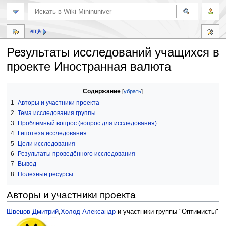
ещё
Результаты исследований учащихся в
проекте Иностранная валюта
Перейти
Перейти
Содержание
к
к
1
Авторы и участники проекта
навигации
поиску
2
Тема исследования группы
3
Проблемный вопрос (вопрос для исследования)
4
Гипотеза исследования
5
Цели исследования
6
Результаты проведённого исследования
7
Вывод
8
Полезные ресурсы
Авторы и участники проекта
Швецов Дмитрий
,
Холод Александр
и участники группы "Оптимисты"