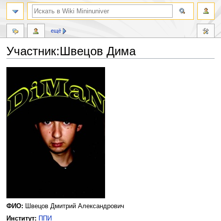
ещё
Участник:Швецов Дима
Перейти
Перейти
к
к
навигации
поиску
ФИО:
Швецов Дмитрий Александрович
Институт:
ППИ