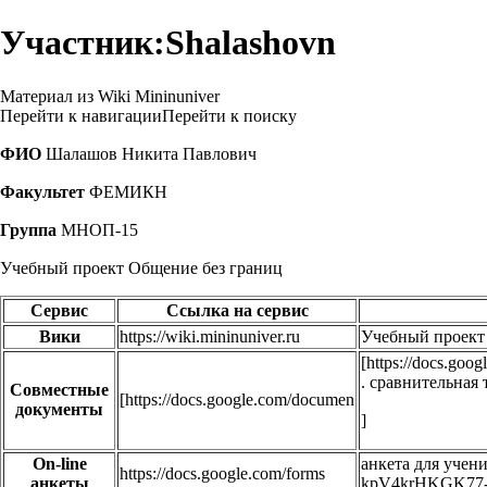
Участник:Shalashovn
Материал из Wiki Mininuniver
Перейти к навигации
Перейти к поиску
ФИО
Шалашов Никита Павлович
Факультет
ФЕМИКН
Группа
МНОП-15
Учебный проект Общение без границ
Сервис
Ссылка на сервис
Вики
https://wiki.mininuniver.ru
Учебный проект 
[
https://docs.g
. сравнительная
Совместные
[
https://docs.google.com/documen
документы
]
On-line
анкета для учен
https://docs.google.com/forms
анкеты