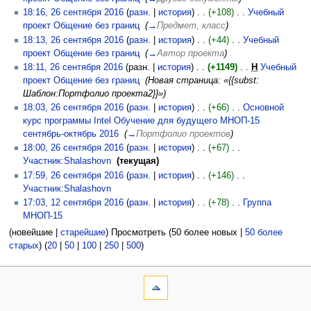
18:16, 26 сентября 2016
(
разн.
|
история
)
(+108)
‎
Учебный
проект Общение без границ
‎
(
→
Предмет, класс
)
18:13, 26 сентября 2016
(
разн.
|
история
)
(+44)
‎
Учебный
проект Общение без границ
‎
(
→
Автор проекта
)
18:11, 26 сентября 2016
(разн. |
история
)
(+1149)
‎
Н
Учебный
проект Общение без границ
‎
(Новая страница: «{{subst:
Шаблон:Портфолио проекта2}}»)
18:03, 26 сентября 2016
(
разн.
|
история
)
(+66)
‎
Основной
курс программы Intel Обучение для будущего МНОП-15
сентябрь-октябрь 2016
‎
(
→
Портфолио проектов
)
18:00, 26 сентября 2016
(
разн.
|
история
)
(+67)
‎
Участник:Shalashovn
‎
(текущая)
17:59, 26 сентября 2016
(
разн.
|
история
)
(+146)
‎
Участник:Shalashovn
‎
17:03, 12 сентября 2016
(
разн.
|
история
)
(+78)
‎
Группа
МНОП-15
‎
(новейшие |
старейшие
) Просмотреть (50 более новых |
50 более
старых
) (
20
|
50
|
100
|
250
|
500
)