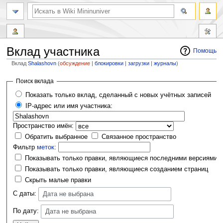
Вклад участника
Помощь
Вклад
Shalashovn
(
обсуждение
|
блокировки
|
загрузки
|
журналы
)
Перейти
Перейти
Поиск вклада
к
к
Показать только вклад, сделанный с новых учётных записей
навигации
поиску
IP-адрес или имя участника:
Пространство имён:
Обратить выбранное
Связанное пространство
Фильтр
меток
:
Показывать только правки, являющиеся последними версиями
Показывать только правки, являющиеся созданием страниц
Скрыть малые правки
С даты:
Дата не выбрана
По дату:
Дата не выбрана