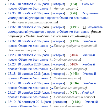
17:37, 10 октября 2016
(
разн.
|
история
)
(+54)
‎
Учебный
проект Общение без границ
‎
(
→
Автор проекта
)
17:36, 10 октября 2016
(
разн.
|
история
)
(+76)
‎
Результаты
исследований учащихся в проекте Общение без границ
‎
(
→
Авторы и участники проекта
)
17:32, 10 октября 2016
(разн. |
история
)
(+491)
‎
Н
Результаты
исследований учащихся в проекте Общение без границ
‎
(Новая
страница: «{{subst: Шаблон:Вики-статья студента}}»)
17:32, 10 октября 2016
(
разн.
|
история
)
(+120)
‎
Учебный
проект Общение без границ
‎
(
→
Пример продукта проектной
деятельности учащихся
)
17:23, 10 октября 2016
(
разн.
|
история
)
(-103)
‎
Учебный
проект Общение без границ
‎
(
→
Учебные вопросы
)
17:23, 10 октября 2016
(
разн.
|
история
)
(-163)
‎
Учебный
проект Общение без границ
‎
(
→
Проблемные вопросы
)
17:18, 10 октября 2016
(
разн.
|
история
)
(+446)
‎
Учебный
проект Общение без границ
‎
(
→
Учебные вопросы
)
17:17, 10 октября 2016
(
разн.
|
история
)
(+534)
‎
Учебный
проект Общение без границ
‎
(
→
Проблемные вопросы
)
17:17, 10 октября 2016
(
разн.
|
история
)
(+57)
‎
Учебный
проект Общение без границ
‎
(
→
Основополагающий вопрос
)
18:19, 26 сентября 2016
(
разн.
|
история
)
(+144)
‎
Учебный
проект Общение без границ
‎
(
→
Другие документы
)