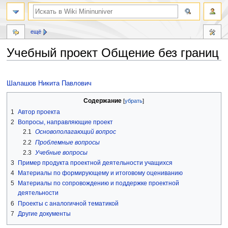
ещё
Учебный проект Общение без границ
Перейти
Перейти
к
к
Шалашов Никита Павлович
навигации
поиску
Содержание
1
Автор проекта
2
Вопросы, направляющие проект
2.1
Основополагающий вопрос
2.2
Проблемные вопросы
2.3
Учебные вопросы
3
Пример продукта проектной деятельности учащихся
4
Материалы по формирующему и итоговому оцениванию
5
Материалы по сопровождению и поддержке проектной
деятельности
6
Проекты с аналогичной тематикой
7
Другие документы