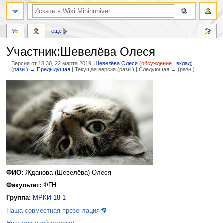
ещё
Участник:Шевелёва Олеся
Версия от 18:30, 22 марта 2019;
Шевелёва Олеся
(
обсуждение
|
вклад
)
(
разн.
)
← Предыдущая
| Текущая версия (разн.) | Следующая → (разн.)
Перейти
Перейти
к
к
навигации
поиску
ФИО:
Жданова (Шевелёва) Олеся
Факультет:
ФГН
Группа:
МРКИ-18-1
Наша совместная презентация
Наш мозговой штурм