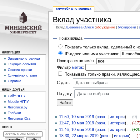
служебная страница
Вклад участника
Вклад
Шевелёва Олеся
(
обсуждение
|
блокировки
|
Перейти
Перейти
Поиск вклада
к
к
Показать только вклад, сделанный с н
навигации
поиску
навигация
IP-адрес или имя участника:
Заглавная страница
Пространство имён:
Текущие события
Фильтр
меток
:
Свежие правки
Показывать только правки, являющие
Случайная статья
Справка
С даты:
Дата не выбрана
наши друзья
По дату:
Дата не выбрана
Cайт НГПУ
Moodle НГПУ
Летописи.ру
ТолВики
11:50, 10 мая 2019
(
разн.
|
история
)
(0)
‎
Летописи Юга
11:47, 10 мая 2019
(
разн.
|
история
)
(-17
поиск
11:46, 10 мая 2019
(
разн.
|
история
)
(+20
18:30, 22 марта 2019
(
разн.
|
история
)
(-