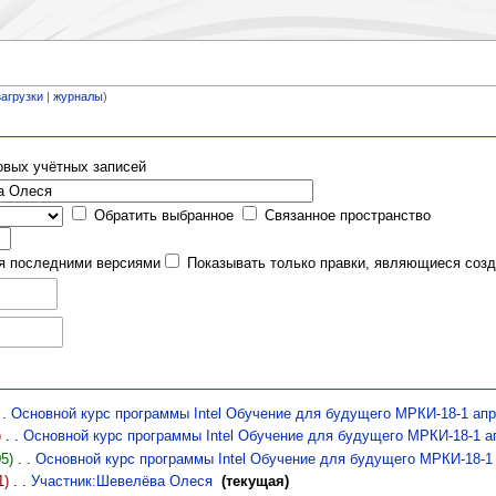
загрузки
|
журналы
)
овых учётных записей
Обратить выбранное
Связанное пространство
ся последними версиями
Показывать только правки, являющиеся соз
Основной курс программы Intel Обучение для будущего МРКИ-18-1 ап
)
‎
Основной курс программы Intel Обучение для будущего МРКИ-18-1 а
5)
‎
Основной курс программы Intel Обучение для будущего МРКИ-18-1
1)
‎
Участник:Шевелёва Олеся
‎
(текущая)