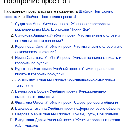
Портфолио проектов
На страницу проекта вставьте пожалуйста
Шаблон:Портфолио
проекта
или
Шаблон:Портфолио проекта1
Судакова Анна
Учебный проект Жанровое своеобразие
романа-эпопеи М.А. Шолохова "Тихий Дон"
Симонова Ариадна
Учебный проект Что мы знаем о слове и
его лексическом значении?
Кореннова Юлия
Учебный проект Что мы знаем о слове и его
лексическом значении?
Ирина Санатова
Учебный проект Учимся правильно писать и
говорить по-русски
Курыжова Екатерина
Учебный проект Учимся правильно
писать и говорить по-русски
Лю Линзиузи
Учебный проект Функционально-смысловые
типы речи
Белокурова Софья
Учебный проект Функционально-
смысловые типы речи
Филатова Олеся
Учебный проект Сферы речевого общения
Баранова Татьяна
Учебный проект Сферы речевого общения
Петрова Мария
Учебный проект "Гой ты, Русь, моя родная!..."
Витушкина Дарья
Учебный проект Женские образы в поэзии
А.С.Пушкина