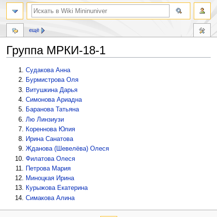
ещё
Группа МРКИ-18-1
Перейти
Перейти
Судакова Анна
к
к
Бурмистрова Оля
навигации
поиску
Витушкина Дарья
Симонова Ариадна
Баранова Татьяна
Лю Линзиузи
Кореннова Юлия
Ирина Санатова
Жданова (Шевелёва) Олеся
Филатова Олеся
Петрова Мария
Миноцкая Ирина
Курыжова Екатерина
Симакова Алина