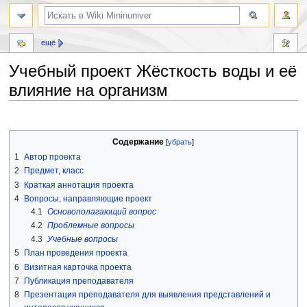
ещё
Учебный проект Жёсткость воды и её
влияние на организм
Перейти
Перейти
к
к
Содержание
навигации
поиску
1
Автор проекта
2
Предмет, класс
3
Краткая аннотация проекта
4
Вопросы, направляющие проект
4.1
Основополагающий вопрос
4.2
Проблемные вопросы
4.3
Учебные вопросы
5
План проведения проекта
6
Визитная карточка проекта
7
Публикация преподавателя
8
Презентация преподавателя для выявления представлений и