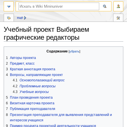
ещё
Учебный проект Выбираем
графические редакторы
Перейти
Перейти
Содержание
к
к
1
Авторы проекта
навигации
поиску
2
Предмет, класс
3
Краткая аннотация проекта
4
Вопросы, направляющие проект
4.1
Основополагающий вопрос
4.2
Проблемные вопросы
4.3
Учебные вопросы
5
План проведения проекта
6
Визитная карточка проекта
7
Публикация преподавателя
8
Презентация преподавателя для выявления представлений и
интересов учащихся
9
Пример продукта проектной деятельности учащихся