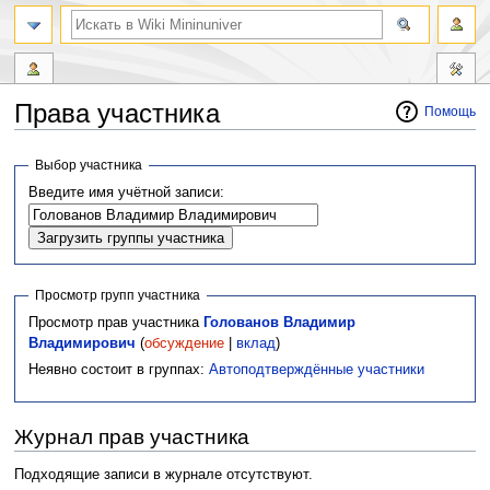
Права участника
Помощь
Перейти
Перейти
Выбор участника
к
к
Введите имя учётной записи:
навигации
поиску
Просмотр групп участника
Просмотр прав участника
Голованов Владимир
Владимирович
(
обсуждение
|
вклад
)
Неявно состоит в группах:
Автоподтверждённые участники
Журнал прав участника
Подходящие записи в журнале отсутствуют.