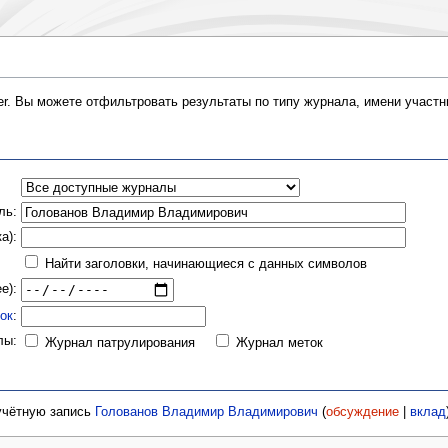
er. Вы можете отфильтровать результаты по типу журнала, имени участни
ль:
а):
Найти заголовки, начинающиеся с данных символов
е):
ок
:
лы:
Журнал патрулирования
Журнал меток
 учётную запись
Голованов Владимир Владимирович
(
обсуждение
|
вклад