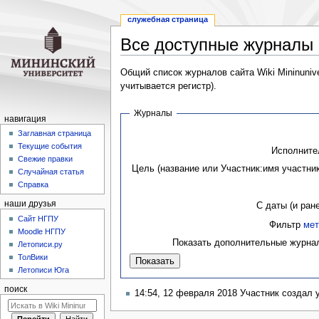
служебная страница
Все доступные журналы
Перейти
Перейти
Общий список журналов сайта Wiki Mininuniv
к
к
учитывается регистр).
навигации
поиску
Журналы
навигация
Заглавная страница
Текущие события
Исполните
Свежие правки
Цель (название или Участник:имя участник
Случайная статья
Справка
наши друзья
С даты (и ране
Cайт НГПУ
Фильтр
мет
Moodle НГПУ
Показать дополнительные журна
Летописи.ру
ТолВики
Летописи Юга
поиск
14:54, 12 февраля 2018 Участник создал