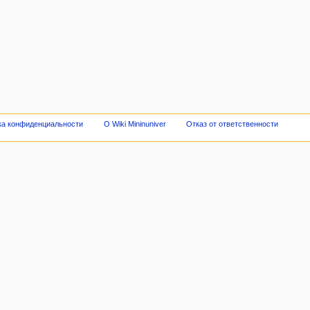
ка конфиденциальности
О Wiki Mininuniver
Отказ от ответственности