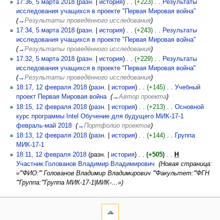
17:36, 5 марта 2018
(
разн.
|
история
)
(+223)
‎
Результаты
исследования учащихся в проекте "Первая Мировая война"
‎
(
→
Результаты проведённого исследования
)
17:34, 5 марта 2018
(
разн.
|
история
)
(+243)
‎
Результаты
исследования учащихся в проекте "Первая Мировая война"
‎
(
→
Результаты проведённого исследования
)
17:32, 5 марта 2018
(
разн.
|
история
)
(+229)
‎
Результаты
исследования учащихся в проекте "Первая Мировая война"
‎
(
→
Результаты проведённого исследования
)
18:17, 12 февраля 2018
(
разн.
|
история
)
(+145)
‎
Учебный
проект Первая Мировая война
‎
(
→
Автор проекта
)
18:15, 12 февраля 2018
(
разн.
|
история
)
(+213)
‎
Основной
курс программы Intel Обучение для будущего МИК-17-1
февраль-май 2018
‎
(
→
Портфолио проектов
)
18:13, 12 февраля 2018
(
разн.
|
история
)
(+144)
‎
Группа
МИК-17-1
‎
18:11, 12 февраля 2018
(разн. |
история
)
(+505)
‎
Н
Участник:Голованов Владимир Владимирович
‎
(Новая страница:
«'''ФИО:''' Голованов Владимир Владимирович '''Факультет:'''ФГН
'''Группа:'''Группа МИК-17-1|МИК-…»)