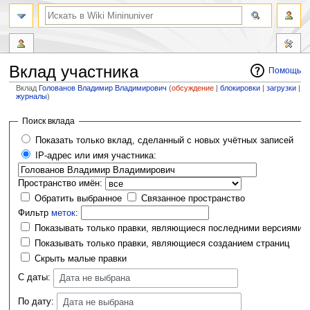
Вклад участника
Помощь
Вклад
Голованов Владимир Владимирович
(
обсуждение
|
блокировки
|
загрузки
|
журналы
)
Перейти
Перейти
Поиск вклада
к
к
Показать только вклад, сделанный с новых учётных записей
навигации
поиску
IP-адрес или имя участника:
Пространство имён:
Обратить выбранное
Связанное пространство
Фильтр
меток
:
Показывать только правки, являющиеся последними версиями
Показывать только правки, являющиеся созданием страниц
Скрыть малые правки
С даты:
Дата не выбрана
По дату:
Дата не выбрана