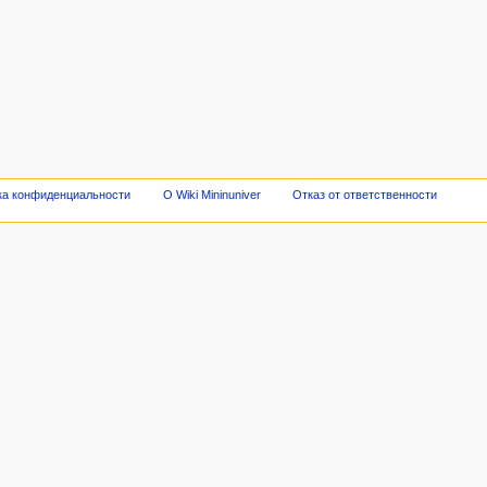
ка конфиденциальности
О Wiki Mininuniver
Отказ от ответственности