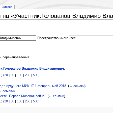
история
 на «Участник:Голованов Владимир Вл
Пространство имён:
ь
перенаправления
ик:Голованов Владимир Владимирович
:
) (
20
|
50
|
100
|
250
|
500
)
 для будущего МИК-17-1 февраль-май 2018
‎
(
← ссылки
)
← ссылки
)
екте "Первая Мировая война"
‎
(
← ссылки
)
) (
20
|
50
|
100
|
250
|
500
)