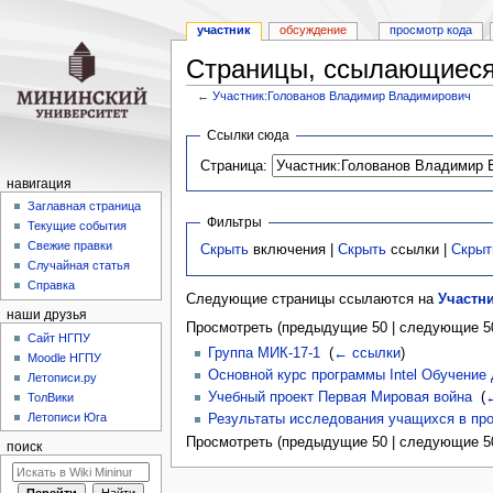
участник
обсуждение
просмотр кода
Страницы, ссылающиеся
←
Участник:Голованов Владимир Владимирович
Перейти
Перейти
Ссылки сюда
к
к
Страница:
навигации
поиску
навигация
Заглавная страница
Фильтры
Текущие события
Свежие правки
Скрыть
включения |
Скрыть
ссылки |
Скрыт
Случайная статья
Справка
Следующие страницы ссылаются на
Участн
наши друзья
Просмотреть (предыдущие 50 | следующие 50
Cайт НГПУ
Группа МИК-17-1
‎
(
← ссылки
)
Moodle НГПУ
Основной курс программы Intel Обучение
Летописи.ру
Учебный проект Первая Мировая война
‎
(
ТолВики
Летописи Юга
Результаты исследования учащихся в про
Просмотреть (предыдущие 50 | следующие 50
поиск