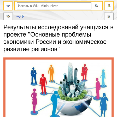
ещё
Результаты исследований учащихся в
проекте "Основные проблемы
экономики России и экономическое
развитие регионов"
Перейти
Перейти
к
к
навигации
поиску