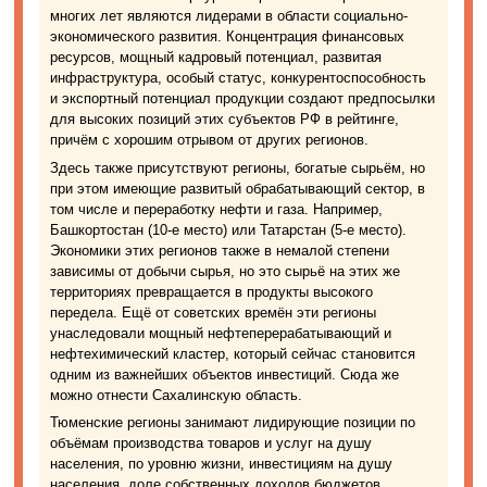
многих лет являются лидерами в области социально-
экономического развития. Концентрация финансовых
ресурсов, мощный кадровый потенциал, развитая
инфраструктура, особый статус, конкурентоспособность
и экспортный потенциал продукции создают предпосылки
для высоких позиций этих субъектов РФ в рейтинге,
причём с хорошим отрывом от других регионов.
Здесь также присутствуют регионы, богатые сырьём, но
при этом имеющие развитый обрабатывающий сектор, в
том числе и переработку нефти и газа. Например,
Башкортостан (10-е место) или Татарстан (5-е место).
Экономики этих регионов также в немалой степени
зависимы от добычи сырья, но это сырьё на этих же
территориях превращается в продукты высокого
передела. Ещё от советских времён эти регионы
унаследовали мощный нефтеперерабатывающий и
нефтехимический кластер, который сейчас становится
одним из важнейших объектов инвестиций. Сюда же
можно отнести Сахалинскую область.
Тюменские регионы занимают лидирующие позиции по
объёмам производства товаров и услуг на душу
населения, по уровню жизни, инвестициям на душу
населения, доле собственных доходов бюджетов.