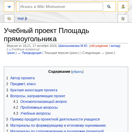
ещё
Учебный проект Площадь
прямоугольника
Версия от 18:21, 17 октября 2016;
Шапошникова М.Ю.
(
обсуждение
|
вклад
)
(
→
Учебные вопросы
)
(
разн.
)
← Предыдущая
| Текущая версия (разн.) | Следующая → (разн.)
Перейти
Перейти
к
к
Содержание
навигации
поиску
1
Автор проекта
2
Предмет, класс
3
Краткая аннотация проекта
4
Вопросы, направляющие проект
4.1
Основополагающий вопрос
4.2
Проблемные вопросы
4.3
Учебные вопросы
5
Пример продукта проектной деятельности учащихся
6
Материалы по формирующему и итоговому оцениванию
7
Материалы по сопровождению и поддержке проектной