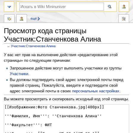
ещё
Просмотр кода страницы
Участник:Станченкова Алина
←
Участник:Станченкова Алина
Перейти
Перейти
У вас нет прав на выполнение действия «редактирование этой
к
к
страницы» по следующим причинам:
навигации
поиску
Запрошенное действие могут выполнять участники из группы
Участники
.
Вы должны подтвердить свой адрес электронной почты перед
правкой страниц. Пожалуйста, введите и подтвердите свой
адрес электронной почты в своих
персональных настройках
.
Вы можете просмотреть и скопировать исходный код этой страницы.