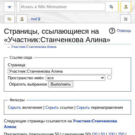
ещё
Страницы, ссылающиеся на
Помощь
«Участник:Станченкова Алина»
←
Участник:Станченкова Алина
Перейти
Перейти
Ссылки сюда
к
к
Страница:
навигации
поиску
Пространство имён:
Обратить выбранное
Фильтры
Скрыть
включения |
Скрыть
ссылки |
Скрыть
перенаправления
Следующие страницы ссылаются на
Участник:Станченкова
Алина
:
Просмотреть (предыдущие 50 | следующие 50) (
20
|
50
|
100
|
250
|