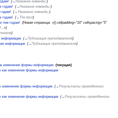
годам!
‎
(
→
Название команды:
)
м годам!
‎
(
→
Название команды:
)
 годам!
‎
(
→
'Название команды:
)
м годам!
‎
(
→
The best
)
м тем годам!
‎
(Новая страница: «{| cellpadding="10" cellspacing="5"
 #…»)
стников
)
е информации
‎
(
→
Публикация преподавателя
)
ние информации
‎
(
→
Публикация преподавателя
)
как изменение формы информации
‎
(текущая)
е как изменение формы информации
‎
ак изменение формы информации
‎
(
→
Результаты проведённого
е как изменение формы информации
‎
(
→
Результаты проведённого