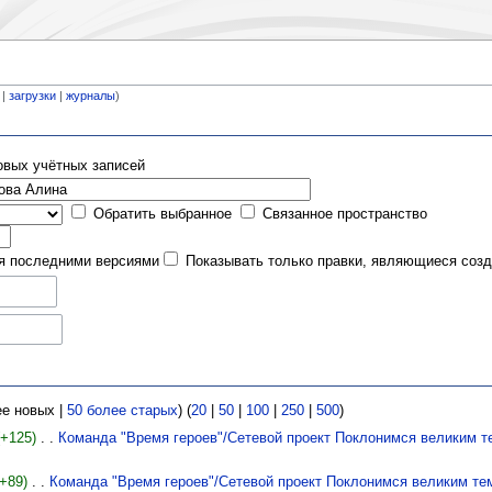
|
загрузки
|
журналы
)
овых учётных записей
Обратить выбранное
Связанное пространство
ся последними версиями
Показывать только правки, являющиеся соз
ее новых |
50 более старых
) (
20
|
50
|
100
|
250
|
500
)
(+125)
‎
Команда "Время героев"/Сетевой проект Поклонимся великим т
(+89)
‎
Команда "Время героев"/Сетевой проект Поклонимся великим те