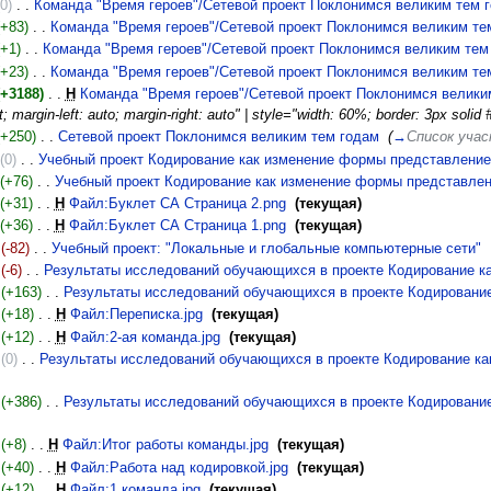
(0)
‎
Команда "Время героев"/Сетевой проект Поклонимся великим тем 
(+83)
‎
Команда "Время героев"/Сетевой проект Поклонимся великим те
(+1)
‎
Команда "Время героев"/Сетевой проект Поклонимся великим тем
(+23)
‎
Команда "Время героев"/Сетевой проект Поклонимся великим те
(+3188)
‎
Н
Команда "Время героев"/Сетевой проект Поклонимся велики
; margin-left: auto; margin-right: auto" | style="width: 60%; border: 3px solid
(+250)
‎
Сетевой проект Поклонимся великим тем годам
‎
(
→
Список уча
(0)
‎
Учебный проект Кодирование как изменение формы представлени
(+76)
‎
Учебный проект Кодирование как изменение формы представле
(+31)
‎
Н
Файл:Буклет СА Страница 2.png
‎
(текущая)
(+36)
‎
Н
Файл:Буклет СА Страница 1.png
‎
(текущая)
(-82)
‎
Учебный проект: "Локальные и глобальные компьютерные сети"
‎
(-6)
‎
Результаты исследований обучающихся в проекте Кодирование 
(+163)
‎
Результаты исследований обучающихся в проекте Кодировани
(+18)
‎
Н
Файл:Переписка.jpg
‎
(текущая)
(+12)
‎
Н
Файл:2-ая команда.jpg
‎
(текущая)
(0)
‎
Результаты исследований обучающихся в проекте Кодирование к
(+386)
‎
Результаты исследований обучающихся в проекте Кодировани
(+8)
‎
Н
Файл:Итог работы команды.jpg
‎
(текущая)
(+40)
‎
Н
Файл:Работа над кодировкой.jpg
‎
(текущая)
(+12)
‎
Н
Файл:1 команда.jpg
‎
(текущая)