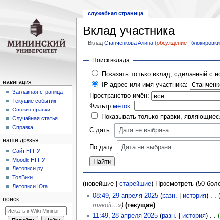
служебная страница
Вклад участника
Вклад
Станченкова Алина
(
обсуждение
|
блокировки
Перейти
Перейти
Поиск вклада
к
к
Показать только вклад, сделанный с н
навигации
поиску
навигация
IP-адрес или имя участника:
Заглавная страница
Пространство имён:
Текущие события
Фильтр
меток
:
Свежие правки
Показывать только правки, являющие
Случайная статья
Справка
С даты:
Дата не выбрана
наши друзья
По дату:
Дата не выбрана
Cайт НГПУ
Moodle НГПУ
Летописи.ру
ТолВики
(новейшие |
старейшие
) Просмотреть (50 бол
Летописи Юга
08:49, 29 апреля 2025
(
разн.
|
история
)
поиск
такой…»
)
(текущая)
11:49, 28 апреля 2025
(
разн.
|
история
)