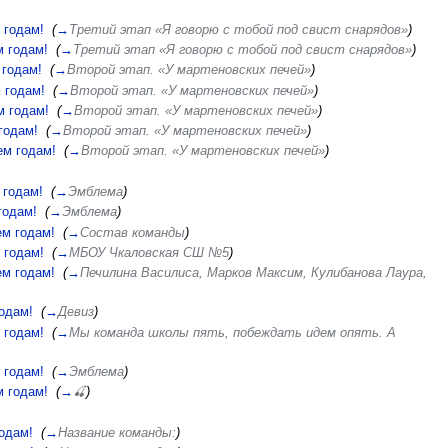
 годам!
‎
(
→
Третий этап «Я говорю с тобой под свист снарядов»
)
м годам!
‎
(
→
Третий этап «Я говорю с тобой под свист снарядов»
)
 годам!
‎
(
→
Второй этап. «У мартеновских печей»
)
 годам!
‎
(
→
Второй этап. «У мартеновских печей»
)
м годам!
‎
(
→
Второй этап. «У мартеновских печей»
)
годам!
‎
(
→
Второй этап. «У мартеновских печей»
)
ем годам!
‎
(
→
Второй этап. «У мартеновских печей»
)
 годам!
‎
(
→
Эмблема
)
годам!
‎
(
→
Эмблема
)
ем годам!
‎
(
→
Состав команды
)
 годам!
‎
(
→
МБОУ Чкаловская СШ №5
)
ем годам!
‎
(
→
Печилина Василиса, Марков Максим, Кулибанова Лаура,
одам!
‎
(
→
Девиз
)
 годам!
‎
(
→
Мы команда школы пять, побеждать идем опять. А
 годам!
‎
(
→
Эмблема
)
м годам!
‎
(
→
🍒
)
одам!
‎
(
→
Название команды:
)