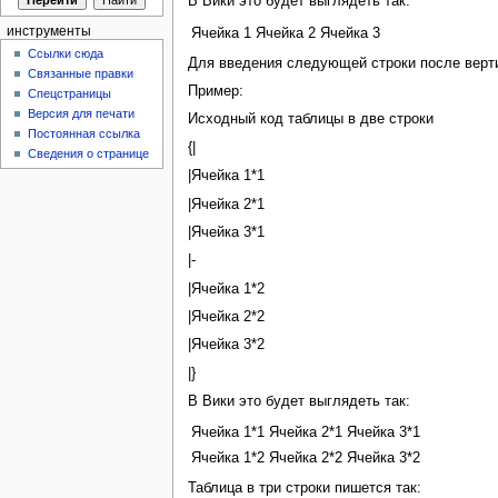
В Вики это будет выглядеть так:
инструменты
Ячейка 1
Ячейка 2
Ячейка 3
Ссылки сюда
Для введения следующей строки после верти
Связанные правки
Пример:
Спецстраницы
Версия для печати
Исходный код таблицы в две строки
Постоянная ссылка
{|
Сведения о странице
|Ячейка 1*1
|Ячейка 2*1
|Ячейка 3*1
|-
|Ячейка 1*2
|Ячейка 2*2
|Ячейка 3*2
|}
В Вики это будет выглядеть так:
Ячейка 1*1
Ячейка 2*1
Ячейка 3*1
Ячейка 1*2
Ячейка 2*2
Ячейка 3*2
Таблица в три строки пишется так: