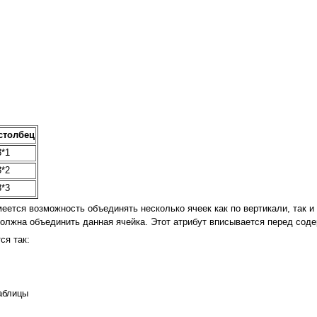
столбец
3*1
3*2
3*3
меется возможность объединять несколько ячеек как по вертикали, так и
 должна объединить данная ячейка. Этот атрибут вписывается перед со
ся так:
таблицы