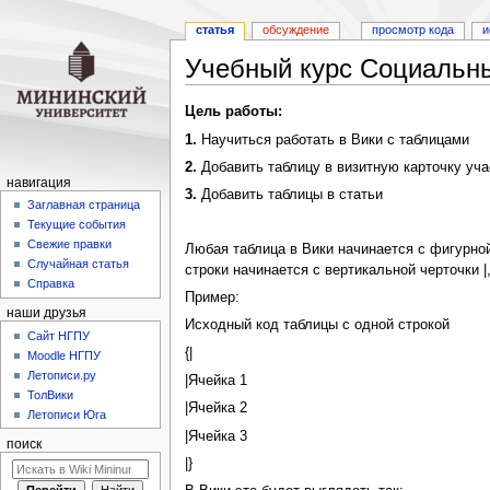
статья
обсуждение
просмотр кода
и
Учебный курс Социальны
Перейти
Перейти
Цель работы:
к
к
1.
Научиться работать в Вики с таблицами
навигации
поиску
2.
Добавить таблицу в визитную карточку уча
навигация
3.
Добавить таблицы в статьи
Заглавная страница
Текущие события
Свежие правки
Любая таблица в Вики начинается с фигурной
Случайная статья
строки начинается с вертикальной черточки |
Справка
Пример:
наши друзья
Исходный код таблицы с одной строкой
Cайт НГПУ
{|
Moodle НГПУ
Летописи.ру
|Ячейка 1
ТолВики
|Ячейка 2
Летописи Юга
|Ячейка 3
поиск
|}