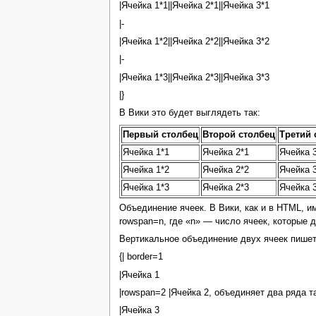
|Ячейка 1*1||Ячейка 2*1||Ячейка 3*1
|-
|Ячейка 1*2||Ячейка 2*2||Ячейка 3*2
|-
|Ячейка 1*3||Ячейка 2*3||Ячейка 3*3
|}
В Вики это будет выглядеть так:
Первый столбец
Второй столбец
Третий 
Ячейка 1*1
Ячейка 2*1
Ячейка 
Ячейка 1*2
Ячейка 2*2
Ячейка 
Ячейка 1*3
Ячейка 2*3
Ячейка 
Объединение ячеек. В Вики, как и в HTML, и
rowspan=n, где «n» — число ячеек, которые
Вертикальное объединение двух ячеек пишет
{| border=1
|Ячейка 1
|rowspan=2 |Ячейка 2, объединяет два ряда 
|Ячейка 3