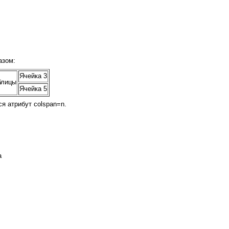
азом:
Ячейка 3
блицы
Ячейка 5
я атрибут colspan=n.
а