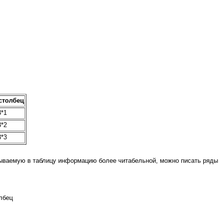
столбец
3*1
3*2
3*3
сываемую в таблицу информацию более читабельной, можно писать ряды 
лбец