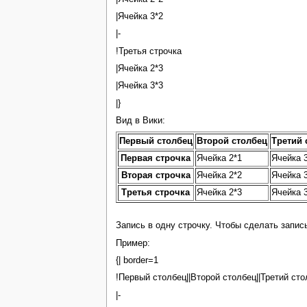
|Ячейка 3*2
|-
!Третья строчка
|Ячейка 2*3
|Ячейка 3*3
|}
Вид в Вики:
Первый столбец
Второй столбец
Третий 
Первая строчка
Ячейка 2*1
Ячейка 
Вторая строчка
Ячейка 2*2
Ячейка 
Третья строчка
Ячейка 2*3
Ячейка 
Запись в одну строчку. Чтобы сделать запи
Пример:
{| border=1
!Первый столбец||Второй столбец||Третий сто
|-