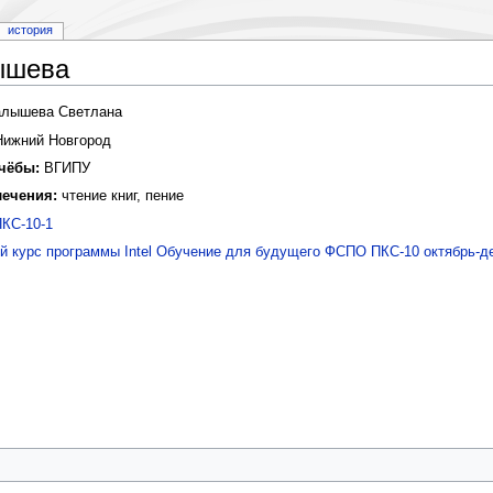
история
ышева
лышева Светлана
ижний Новгород
чёбы:
ВГИПУ
лечения:
чтение книг, пение
ПКС-10-1
й курс программы Intel Обучение для будущего ФСПО ПКС-10 октябрь-д