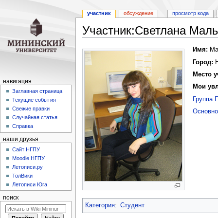
участник
обсуждение
просмотр кода
Участник:Светлана Мал
Перейти
Перейти
Имя:
Ма
к
к
Город:
Н
навигации
поиску
Место у
навигация
Мои ув
Заглавная страница
Группа 
Текущие события
Свежие правки
Основно
Случайная статья
Справка
наши друзья
Cайт НГПУ
Moodle НГПУ
Летописи.ру
ТолВики
Летописи Юга
поиск
Категория
:
Студент