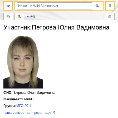
ещё
Участник:Петрова Юлия Вадимовна
Перейти
Перейти
к
к
навигации
поиску
ФИО:
Петрова Юлия Вадимовна
Факультет:
ЕМиКН
Группа:
МГО-20-1
наша совместная презентация