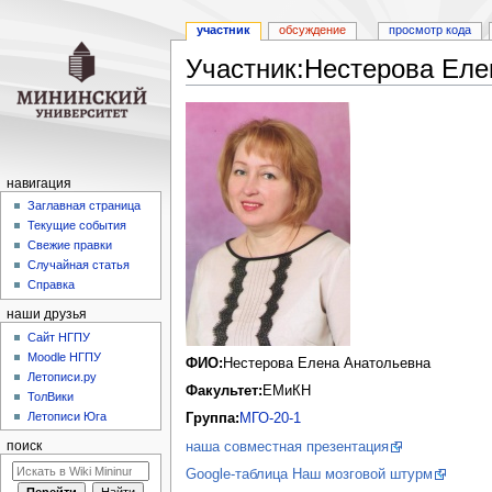
участник
обсуждение
просмотр кода
Участник:Нестерова Еле
Перейти
Перейти
к
к
навигации
поиску
навигация
Заглавная страница
Текущие события
Свежие правки
Случайная статья
Справка
наши друзья
Cайт НГПУ
Moodle НГПУ
ФИО:
Нестерова Елена Анатольевна
Летописи.ру
Факультет:
ЕМиКН
ТолВики
Летописи Юга
Группа:
МГО-20-1
наша совместная презентация
поиск
Google-таблица Наш мозговой штурм