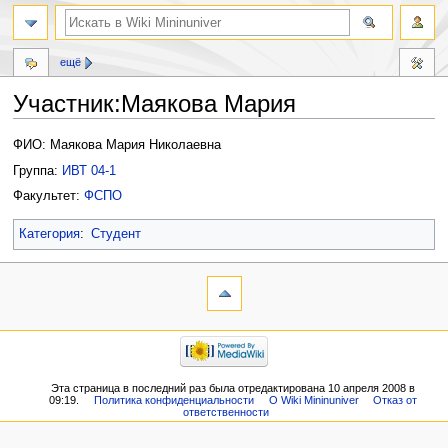
ещё
Участник:Маякова Мария
Перейти
Перейти
ФИО: Маякова Мария Николаевна
к
к
Группа:
ИВТ 04-1
навигации
поиску
Факультет:
ФСПО
Категория
:
Студент
Эта страница в последний раз была отредактирована 10 апреля 2008 в
09:19.
Политика конфиденциальности
О Wiki Mininuniver
Отказ от
ответственности