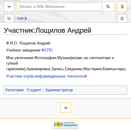
ещё
Участник:Лощилов Андрей
Перейти
Перейти
Ф.И.О.:Лощилов Андрей
к
к
Учебное заведение:
ФСПО
навигации
поиску
Мои увлечения:Фотография,Музыка(играю на синтезаторе и
губной
гармонике),Аранжировка,Запись,Сведение,Мастеринг,Компьютеры;
Участник клуба информационных технологий
Категории
:
Студент
Администратор