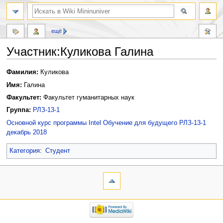
ещё
Участник:Куликова Галина
Перейти
Перейти
Фамилия:
Куликова
к
к
Имя:
Галина
навигации
поиску
Факультет:
Факультет гуманитарных наук
Группа:
РЛЗ-13-1
Основной курс программы Intel Обучение для будущего РЛЗ-13-1
декабрь 2018
Категория
:
Студент