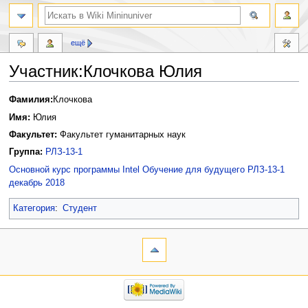
ещё
Участник:Клочкова Юлия
Перейти
Перейти
Фамилия:
Клочкова
к
к
Имя:
Юлия
навигации
поиску
Факультет:
Факультет гуманитарных наук
Группа:
РЛЗ-13-1
Основной курс программы Intel Обучение для будущего РЛЗ-13-1
декабрь 2018
Категория
:
Студент