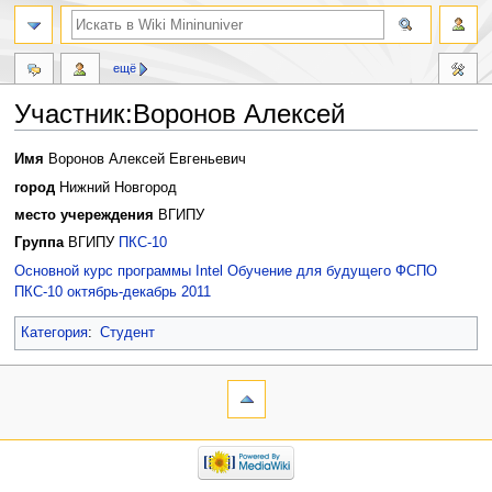
ещё
Участник:Воронов Алексей
Перейти
Перейти
Имя
Воронов Алексей Евгеньевич
к
к
город
Нижний Новгород
навигации
поиску
место учереждения
ВГИПУ
Группа
ВГИПУ
ПКС-10
Основной курс программы Intel Обучение для будущего ФСПО
ПКС-10 октябрь-декабрь 2011
Категория
:
Студент