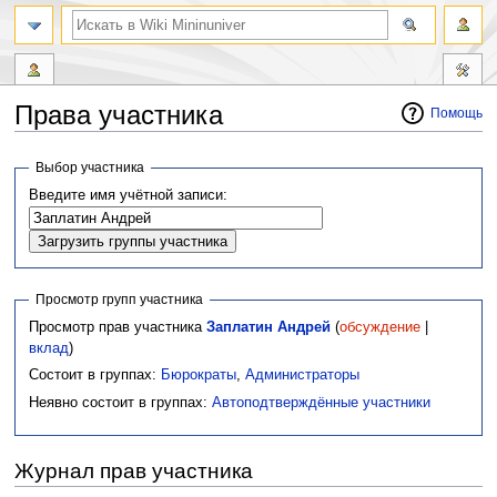
Права участника
Помощь
Перейти
Перейти
Выбор участника
к
к
Введите имя учётной записи:
навигации
поиску
Просмотр групп участника
Просмотр прав участника
Заплатин Андрей
(
обсуждение
|
вклад
)
Состоит в группах:
Бюрократы
,
Администраторы
Неявно состоит в группах:
Автоподтверждённые участники
Журнал прав участника