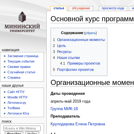
статья
обсуждение
просмотр кода
и
Основной курс программ
Перейти
Перейти
Содержание
к
к
1
Организационные моменты
навигации
поиску
2
Цель
навигация
3
Ресурсы
Заглавная страница
4
Наши ссылки
Текущие события
4.1
Примеры проектов
Свежие правки
5
Портфолио проектов
Случайная статья
Справка
Организационные моме
наши друзья
Cайт НГПУ
Даты проведения
Moodle НГПУ
апрель-май 2019 года
Летописи.ру
ТолВики
Группа МИК-18
Летописи Юга
Преподаватель
поиск
Круподерова Елена Петровна