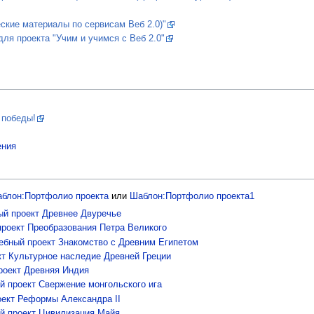
еские материалы по сервисам Веб 2.0)"
ля проекта "Учим и учимся с Веб 2.0"
 победы!
ения
блон:Портфолио проекта
или
Шаблон:Портфолио проекта1
ый проект Древнее Двуречье
проект Преобразования Петра Великого
ебный проект Знакомство с Древним Египетом
кт Культурное наследие Древней Греции
роект Древняя Индия
й проект Свержение монгольского ига
оект Реформы Александра II
й проект Цивилизация Майя