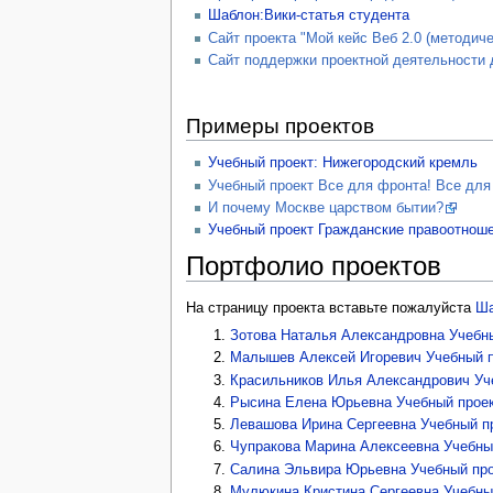
Шаблон:Вики-статья студента
Сайт проекта "Мой кейс Веб 2.0 (методич
Сайт поддержки проектной деятельности д
Примеры проектов
Учебный проект: Нижегородский кремль
Учебный проект Все для фронта! Все для
И почему Москве царством бытии?
Учебный проект Гражданские правоотнош
Портфолио проектов
На страницу проекта вставьте пожалуйста
Ша
Зотова Наталья Александровна
Учебн
Малышев Алексей Игоревич
Учебный 
Красильников Илья Александрович
Уч
Рысина Елена Юрьевна
Учебный прое
Левашова Ирина Сергеевна
Учебный п
Чупракова Марина Алексеевна
Учебны
Салина Эльвира Юрьевна
Учебный пр
Мулюкина Кристина Сергеевна
Учебны