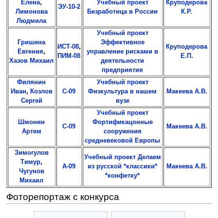
Елена
,
Учебный проект
Круподерова
ЭУ-10-2
Лимонова
Безработица в России
К.Р.
Людмила
Учебный проект
Гришина
Эффективное
ИСТ-08
,
Круподерова
Евгения
,
управление рисками в
ПИМ-08
Е.П.
Хазов Михаил
деятельности
предприятия
Филянин
Учебный проект
Иван
,
Козлов
С-09
Физкультура в нашем
Макеева А.В.
Сергей
вузе
Учебный проект
Шмонин
Фортификацонные
С-09
Макеева А.В.
Артем
сооружения
средневековой Европы
Зимогулов
Учебный проект Делаем
Тимур
,
А-09
из русской *классики*
Макеева А.В.
Чугунов
*конфетку*
Михаил
Фоторепортаж с конкурса