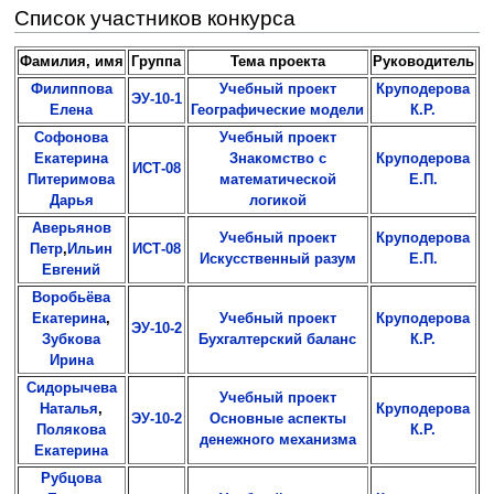
Список участников конкурса
Фамилия, имя
Группа
Тема проекта
Руководитель
Филиппова
Учебный проект
Круподерова
ЭУ-10-1
Елена
Географические модели
К.Р.
Софонова
Учебный проект
Екатерина
Знакомство с
Круподерова
ИСТ-08
Питеримова
математической
Е.П.
Дарья
логикой
Аверьянов
Учебный проект
Круподерова
Петр
,
Ильин
ИСТ-08
Искусственный разум
Е.П.
Евгений
Воробьёва
Екатерина
,
Учебный проект
Круподерова
ЭУ-10-2
Зубкова
Бухгалтерский баланс
К.Р.
Ирина
Сидорычева
Учебный проект
Наталья
,
Круподерова
ЭУ-10-2
Основные аспекты
Полякова
К.Р.
денежного механизма
Екатерина
Рубцова