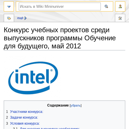
ещё
Конкурс учебных проектов среди
выпускников программы Обучение
для будущего, май 2012
Перейти
Перейти
к
к
навигации
поиску
Содержание
1
Участники конкурса:
2
Задачи конкурса:
3
Условия конкурса:
3.1
Для участия в конкурсе необходимо: