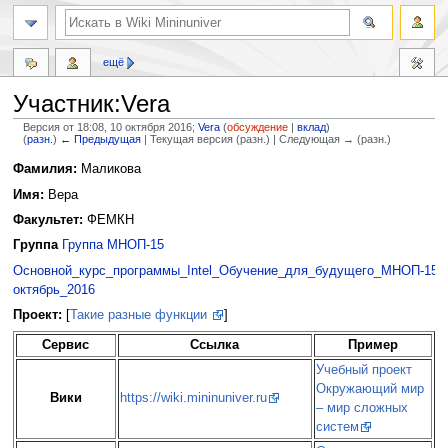
ещё
Участник:Vera
Версия от 18:08, 10 октября 2016;
Vera
(
обсуждение
|
вклад
)
(
разн.
)
← Предыдущая
| Текущая версия (разн.) | Следующая → (разн.)
Перейти
Перейти
Фамилия:
Маликова
к
к
Имя:
Вера
навигации
поиску
Факультет:
ФЕМКН
Группа
Группа МНОП-15
Основной_курс_программы_Intel_Обучение_для_будущего_МНОП-15_с
октябрь_2016
Проект:
[
Такие разные функции
]
Сервис
Ссылка
Пример
Учебный проект
Окружающий мир
Вики
https://wiki.mininuniver.ru
– мир сложных
систем