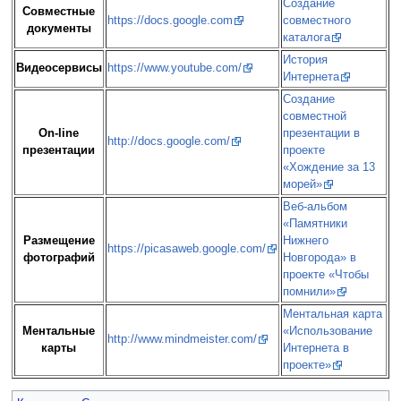
Создание
Совместные
https://docs.google.com
совместного
документы
каталога
История
Видеосервисы
https://www.youtube.com/
Интернета
Создание
совместной
On-line
презентации в
http://docs.google.com/
презентации
проекте
«Хождение за 13
морей»
Веб-альбом
«Памятники
Размещение
Нижнего
https://picasaweb.google.com/
фотографий
Новгорода» в
проекте «Чтобы
помнили»
Ментальная карта
Ментальные
«Использование
http://www.mindmeister.com/
карты
Интернета в
проекте»