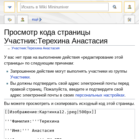
ещё
Просмотр кода страницы
Участник:Терехина Анастасия
←
Участник:Терехина Анастасия
Перейти
Перейти
У вас нет прав на выполнение действия «редактирование этой
к
к
страницы» по следующим причинам:
навигации
поиску
Запрошенное действие могут выполнять участники из группы
Участники
.
Вы должны подтвердить свой адрес электронной почты перед
правкой страниц. Пожалуйста, введите и подтвердите свой
адрес электронной почты в своих
персональных настройках
.
Вы можете просмотреть и скопировать исходный код этой страницы.