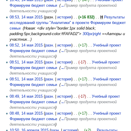
10:45, 14 мая 2015
(
разн.
|
история
)
(+147)
‎
Учебный проект
Формируем бюджет семьи
‎
(
→
Пример продукта проектной
деятельности учащихся
)
08:53, 14 мая 2015
(разн. |
история
)
(+16 832)
‎
Н
Результаты
исследований группы "Аналитики" в проекте Формируем бюджет
семьи
‎
(Новая: <div style="border:1px solid black;
padding:5px;background-color:#FAFAD2">
300px|right
==Авторы и
участник...)
08:52, 14 мая 2015
(
разн.
|
история
)
(+17)
‎
Учебный проект
Формируем бюджет семьи
‎
(
→
Пример продукта проектной
деятельности учащихся
)
08:51, 14 мая 2015
(
разн.
|
история
)
(-17)
‎
Учебный проект
Формируем бюджет семьи
‎
(
→
Пример продукта проектной
деятельности учащихся
)
08:51, 14 мая 2015
(
разн.
|
история
)
(+17)
‎
Учебный проект
Формируем бюджет семьи
‎
(
→
Пример продукта проектной
деятельности учащихся
)
08:49, 14 мая 2015
(
разн.
|
история
)
(-17)
‎
Учебный проект
Формируем бюджет семьи
‎
(
→
Пример продукта проектной
деятельности учащихся
)
08:48, 14 мая 2015
(
разн.
|
история
)
(+17)
‎
Учебный проект
Формируем бюджет семьи
‎
(
→
Пример продукта проектной
деятельности учащихся
)
10:50, 16 апреля 2015
(
разн.
|
история
)
(+2)
‎
Результаты