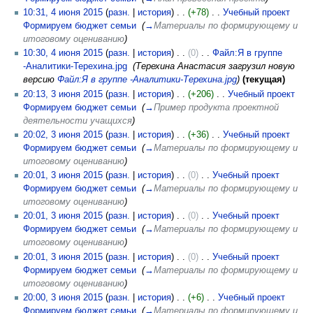
10:31, 4 июня 2015
(
разн.
|
история
)
(+78)
‎
Учебный проект
Формируем бюджет семьи
‎
(
→
Материалы по формирующему и
итоговому оцениванию
)
10:30, 4 июня 2015
(
разн.
|
история
)
(0)
‎
Файл:Я в группе
-Аналитики-Терехина.jpg
‎
(Терехина Анастасия загрузил новую
версию
Файл:Я в группе -Аналитики-Терехина.jpg
)
(текущая)
20:13, 3 июня 2015
(
разн.
|
история
)
(+206)
‎
Учебный проект
Формируем бюджет семьи
‎
(
→
Пример продукта проектной
деятельности учащихся
)
20:02, 3 июня 2015
(
разн.
|
история
)
(+36)
‎
Учебный проект
Формируем бюджет семьи
‎
(
→
Материалы по формирующему и
итоговому оцениванию
)
20:01, 3 июня 2015
(
разн.
|
история
)
(0)
‎
Учебный проект
Формируем бюджет семьи
‎
(
→
Материалы по формирующему и
итоговому оцениванию
)
20:01, 3 июня 2015
(
разн.
|
история
)
(0)
‎
Учебный проект
Формируем бюджет семьи
‎
(
→
Материалы по формирующему и
итоговому оцениванию
)
20:01, 3 июня 2015
(
разн.
|
история
)
(0)
‎
Учебный проект
Формируем бюджет семьи
‎
(
→
Материалы по формирующему и
итоговому оцениванию
)
20:00, 3 июня 2015
(
разн.
|
история
)
(+6)
‎
Учебный проект
Формируем бюджет семьи
‎
(
→
Материалы по формирующему и