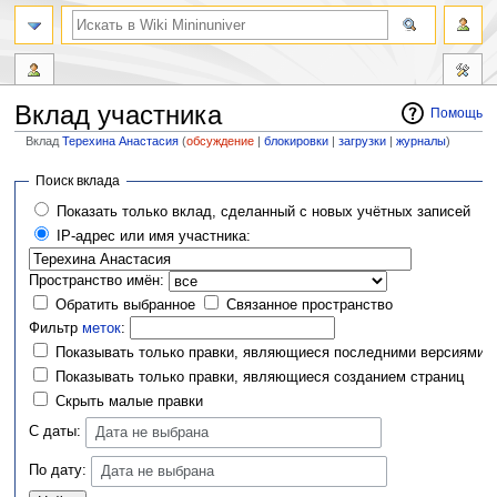
Вклад участника
Помощь
Вклад
Терехина Анастасия
(
обсуждение
|
блокировки
|
загрузки
|
журналы
)
Перейти
Перейти
Поиск вклада
к
к
Показать только вклад, сделанный с новых учётных записей
навигации
поиску
IP-адрес или имя участника:
Пространство имён:
Обратить выбранное
Связанное пространство
Фильтр
меток
:
Показывать только правки, являющиеся последними версиями
Показывать только правки, являющиеся созданием страниц
Скрыть малые правки
С даты:
Дата не выбрана
По дату:
Дата не выбрана