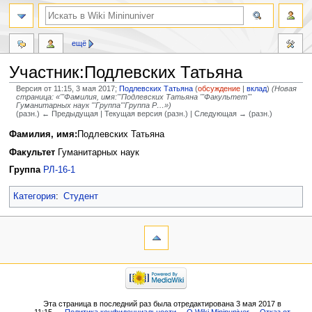
ещё
Участник:Подлевских Татьяна
Версия от 11:15, 3 мая 2017;
Подлевских Татьяна
(
обсуждение
|
вклад
)
(Новая
страница: «'''Фамилия, имя:'''Подлевских Татьяна '''Факультет'''
Гуманитарных наук '''Группа'''Группа Р…»)
(разн.) ← Предыдущая | Текущая версия (разн.) | Следующая → (разн.)
Перейти
Перейти
Фамилия, имя:
Подлевских Татьяна
к
к
Факультет
Гуманитарных наук
навигации
поиску
Группа
РЛ-16-1
Категория
:
Студент
Эта страница в последний раз была отредактирована 3 мая 2017 в
11:15.
Политика конфиденциальности
О Wiki Mininuniver
Отказ от