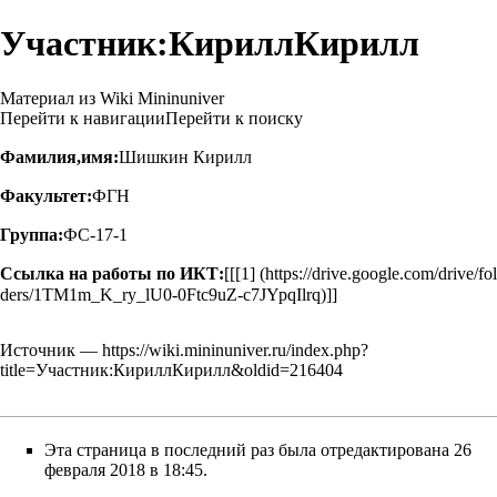
Участник:КириллКирилл
Материал из Wiki Mininuniver
Перейти к навигации
Перейти к поиску
Фамилия,имя:
Шишкин Кирилл
Факультет:
ФГН
Группа:
ФС-17-1
Ссылка на работы по ИКТ:
[[
[1]
]]
Источник —
https://wiki.mininuniver.ru/index.php?
title=Участник:КириллКирилл&oldid=216404
Эта страница в последний раз была отредактирована 26
февраля 2018 в 18:45.