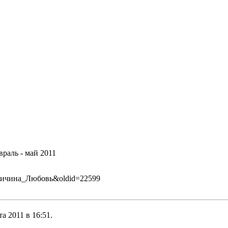
раль - май 2011
ик:Жичина_Любовь&oldid=22599
а 2011 в 16:51.